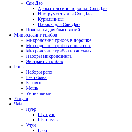
Сян Дао
Ароматические порошки Сян Дао
Инструменты для Сян Дао
Курильницы
Наборы для Сян Дао
Подставка для благовоний
Микродозинг грибов
Микродозинг грибов в порошке
Микродозинг грибов в шляпках
Микродозинг грибов в капсулах
Наборы микродозинга
Экстракты грибов
Рапэ
Наборы рапэ
Без табака
Базовые
Мощь
Уникальные
Услуги
Чай
Пуэр
Шу пуэр
Шэн пуэр
Улун
Габа