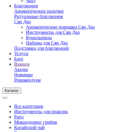
Чахэ
Благовония
Ароматические палочки
Ритуальные благовония
Сян Дао
Ароматические порошки Сян Дао
Инструменты для Сян Дао
Курильницы
Наборы для Сян Дао
Подставки для благовоний
Услуги
Блог
Важное
Акции
Новинки
Рекомендуем
Каталог
Все категории
Инструменты для практик
Рапэ
Микродозинг грибов
Китайский чай