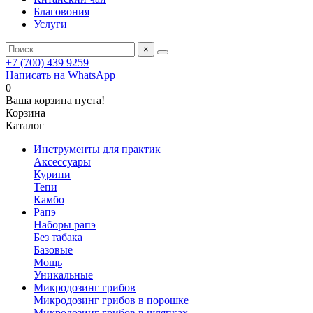
Благовония
Услуги
×
+7 (700) 439 9259
Написать на WhatsApp
0
Ваша корзина пуста!
Корзина
Каталог
Инструменты для практик
Аксессуары
Курипи
Тепи
Камбо
Рапэ
Наборы рапэ
Без табака
Базовые
Мощь
Уникальные
Микродозинг грибов
Микродозинг грибов в порошке
Микродозинг грибов в шляпках