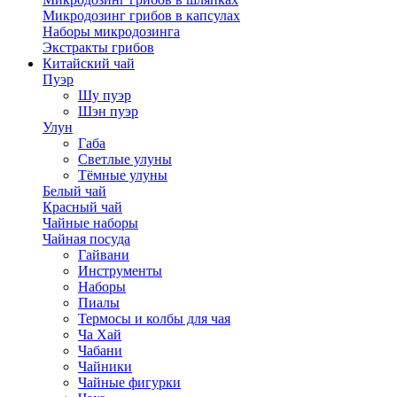
Микродозинг грибов в капсулах
Наборы микродозинга
Экстракты грибов
Китайский чай
Пуэр
Шу пуэр
Шэн пуэр
Улун
Габа
Светлые улуны
Тёмные улуны
Белый чай
Красный чай
Чайные наборы
Чайная посуда
Гайвани
Инструменты
Наборы
Пиалы
Термосы и колбы для чая
Ча Хай
Чабани
Чайники
Чайные фигурки