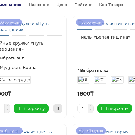
молчанию
Название
Цена
Рейтинг
Код Товара
100 бонусов
+ 36 бонусов
Пиалы «Белая тишина»
йные кружки «Путь
зерцания»
Выбрать вид
* Выбрать вид
000₸
1800₸
В корзину
В корзину
290 бонусов
+ 290 бонусов