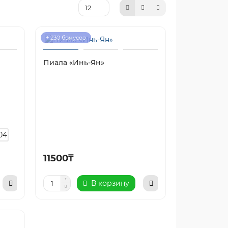
+ 230 бонусов
Пиала «Инь-Ян»
11500₸
В корзину