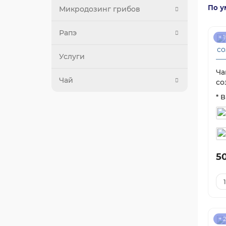
По у
Микродозинг грибов
Рапэ
+ 
Услуги
Ча
Чай
со
* 
5
+ 