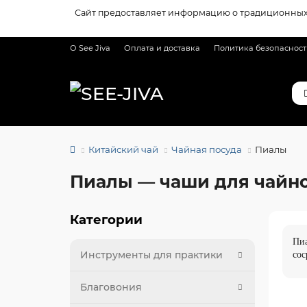
Сайт предоставляет информацию о традиционных 
О See Jiva
Оплата и доставка
Политика безопаснос
Китайский чай
Чайная посуда
Пиалы
Пиалы — чаши для чайно
Категории
Пиа
Инструменты для практики
сос
Благовония