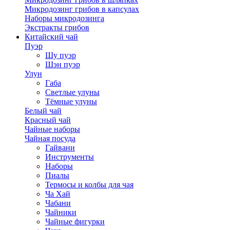
Микродозинг грибов в капсулах
Наборы микродозинга
Экстракты грибов
Китайский чай
Пуэр
Шу пуэр
Шэн пуэр
Улун
Габа
Светлые улуны
Тёмные улуны
Белый чай
Красный чай
Чайные наборы
Чайная посуда
Гайвани
Инструменты
Наборы
Пиалы
Термосы и колбы для чая
Ча Хай
Чабани
Чайники
Чайные фигурки