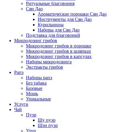
Ритуальные благовония
Сян Дао
Ароматические порошки Сян Дао
Инструменты для Сян Дао
Курильницы
Наборы для Сян Дао
Подставка для благовоний
Микродозинг грибов
Микродозинг грибов в порошке
Микродозинг грибов в шляпках
Микродозинг грибов в капсулах
Наборы микродозинга
Экстракты грибов
Рапэ
Наборы рапэ
Без табака
Базовые
Мощь
Уникальные
Услуги
Чай
Пуэр
Шу пуэр
Шэн пуэр
Улун