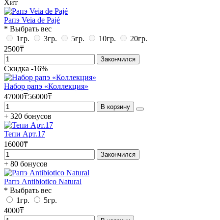
Хит
Рапэ Veia de Pajé
* Выбрать вес
1гр.
3гр.
5гр.
10гр.
20гр.
2500₸
Закончился
Скидка -16%
Набор рапэ «Коллекция»
47000₸
56000₸
В корзину
+ 320 бонусов
Тепи Арт.17
16000₸
Закончился
+ 80 бонусов
Рапэ Antibiotico Natural
* Выбрать вес
1гр.
5гр.
4000₸