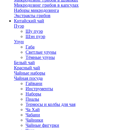
Микродозинг грибов в капсулах
Наборы микродозинга
Экстракты грибов
Китайский чай
Пуэр
Шу пуэр
Шэн пуэр
Улун
Габа
Светлые улуны
Тёмные улуны
Белый чай
Красный чай
Чайные наборы
Чайная посуда
Гайвани
Инструменты
Наборы
Пиалы
Термосы и колбы для чая
Ча Хай
Чабани
Чайники
Чайные фигурки