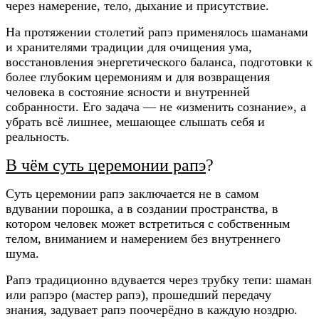
через намерение, тело, дыхание и присутствие.
На протяжении столетий рапэ применялось шаманами
и хранителями традиции для очищения ума,
восстановления энергетического баланса, подготовки к
более глубоким церемониям и для возвращения
человека в состояние ясности и внутренней
собранности. Его задача — не «изменить сознание», а
убрать всё лишнее, мешающее слышать себя и
реальность.
В чём суть церемонии рапэ
?
Суть церемонии рапэ заключается не в самом
вдувании порошка, а в создании пространства, в
котором человек может встретиться с собственным
телом, вниманием и намерением без внутреннего
шума.
Рапэ традиционно вдувается через трубку тепи: шаман
или рапэро (мастер рапэ), прошедший передачу
знания, задувает рапэ поочерёдно в каждую ноздрю.