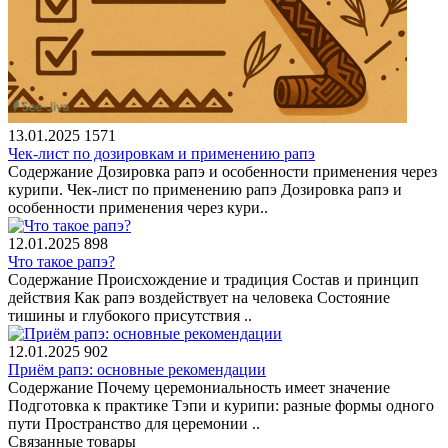
13.01.2025
1571
Чек-лист по дозировкам и применению рапэ
Содержание Дозировка рапэ и особенности применения через
курипи. Чек‑лист по применению рапэ Дозировка рапэ и
особенности применения через кури..
12.01.2025
898
Что такое рапэ?
Содержание Происхождение и традиция Состав и принцип
действия Как рапэ воздействует на человека Состояние
тишины и глубокого присутствия ..
12.01.2025
902
Приём рапэ: основные рекомендации
Содержание Почему церемониальность имеет значение
Подготовка к практике Тэпи и курипи: разные формы одного
пути Пространство для церемонии ..
Связанные товары