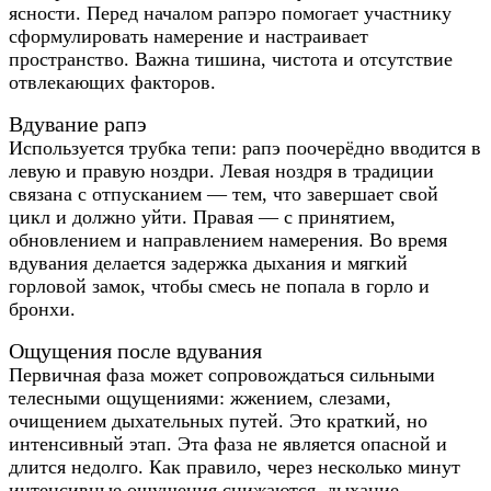
ясности.
Перед началом рапэро помогает участнику
сформулировать намерение и настраивает
пространство. Важна тишина, чистота и отсутствие
отвлекающих факторов.
Вдувание рапэ
Используется трубка тепи: рапэ поочерёдно вводится в
левую и правую ноздри.
Левая ноздря в традиции
связана с отпусканием — тем, что завершает свой
цикл и должно уйти. Правая — с принятием,
обновлением и направлением намерения.
Во время
вдувания делается задержка дыхания и мягкий
горловой замок, чтобы смесь не попала в горло и
бронхи.
Ощущения после вдувания
Первичная фаза может сопровождаться сильными
телесными ощущениями: жжением, слезами,
очищением дыхательных путей. Это краткий, но
интенсивный этап.
Эта фаза не является опасной и
длится недолго. Как правило, через несколько минут
интенсивные ощущения снижаются, дыхание