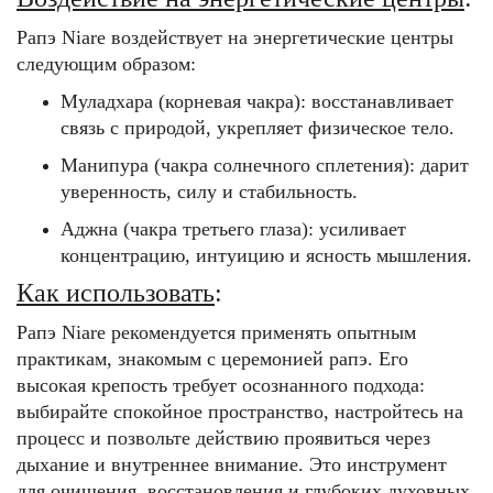
Рапэ Niare воздействует на энергетические центры
следующим образом:
Муладхара (корневая чакра):
восстанавливает
связь с природой, укрепляет физическое тело.
Манипура (чакра солнечного сплетения):
дарит
уверенность, силу и стабильность.
Аджна (чакра третьего глаза):
усиливает
концентрацию, интуицию и ясность мышления.
Как использовать
:
Рапэ Niare рекомендуется применять опытным
практикам, знакомым с церемонией рапэ. Его
высокая крепость требует осознанного подхода:
выбирайте спокойное пространство, настройтесь на
процесс и позвольте действию проявиться через
дыхание и внутреннее внимание. Это инструмент
для очищения, восстановления и глубоких духовных