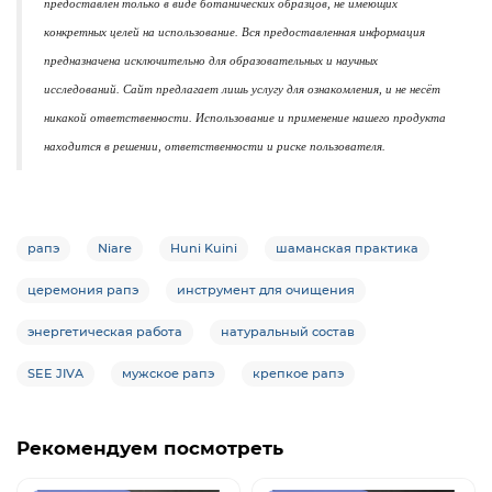
предоставлен только в виде ботанических образцов, не имеющих
конкретных целей на использование. Вся предоставленная информация
предназначена исключительно для образовательных и научных
исследований. Сайт предлагает лишь услугу для ознакомления, и не несёт
никакой ответственности. Использование и применение нашего продукта
находится в решении, ответственности и риске пользователя.
рапэ
Niare
Huni Kuini
шаманская практика
церемония рапэ
инструмент для очищения
энергетическая работа
натуральный состав
SEE JIVA
мужское рапэ
крепкое рапэ
Рекомендуем посмотреть