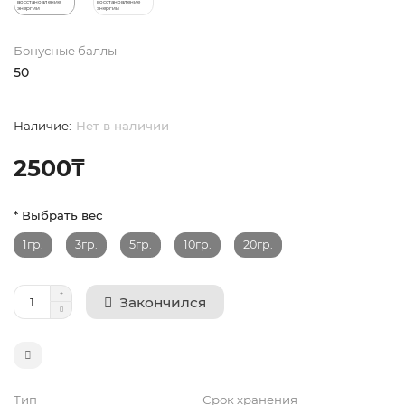
Бонусные баллы
50
Нет в наличии
2500₸
* Выбрать вес
1гр.
3гр.
5гр.
10гр.
20гр.
Закончился
Тип
Срок хранения