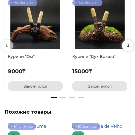
+ 180 бонусов
+ 300 бонусов
Курипи "Ом"
Курипи "Дух Вождя"
9000₸
15000₸
Закончился
Закончился
Похожие товары
+ 50 бонусов
+ 50 бонусов
Хит
Хит