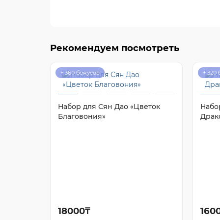
Рекомендуем посмотреть
+ 360 бонусов
+ 320
Набор для Сян Дао «Цветок
Набо
Благовония»
Драк
18000₸
160