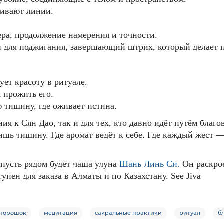
живают линии.
ра, продолжение намерения и точности.
и для поджигания, завершающий штрих, который делает 
ует красоту в ритуале.
а прожить его.
 тишину, где оживает истина.
ия к Сян Дао, так и для тех, кто давно идёт путём благ
шь тишину. Где аромат ведёт к себе.
Где каждый жест —
пусть рядом будет чаша улуна
Шань Линь Си
.
Он раскрое
пен для заказа в Алматы и по Казахстану. See Jiva
 порошок
медитация
сакральные практики
ритуал
б