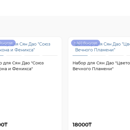
 бонусов
+ 360 бонусов
р для Сян Дао "Союз
Набор для Сян Дао "Цвето
она и Феникса"
Вечного Пламени"
00₸
18000₸