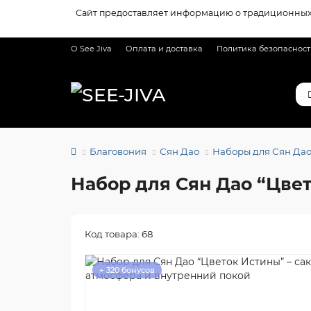
Сайт предоставляет информацию о традиционных 
О See Jiva
Оплата и доставка
Политика безопаснос
Благовония
Сян Дао
Наборы для Сян Да
Набор для Сян Дао “Цве
Код товара: 68
+ 320 бонусов