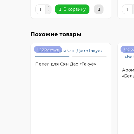
В корзину
Похожие товары
+ 40 бонусов
+ 16 
Пепел для Сян Дао «Такуё»
Аром
«Бел