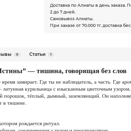
Доставка по Алматы в день заказа. П
2 до 7 дней.
Самовывоз Алматы.
При заказе от 70.000 тг. доставка бе
зывы
Статьи
0
1
Истины” — тишина, говорящая без слов
е время замирает.
Где ты не наблюдатель, а часть. Где аро
 —
латунная курильница
с изысканным цветочным узором
кий порошок, тёплый, дымный, заземляющий.
Он наполняе
т в тишине.
 котором рождается ритуал.
лубокие, соединяющие с телом и пространством.