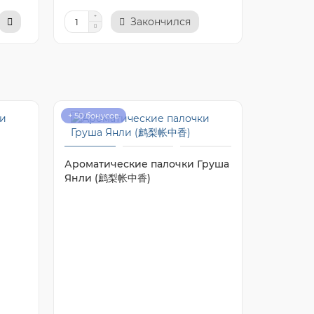
Закончился
+ 50 бонусов
Скидка -2
Ароматические палочки Груша
Янли (鹧梨帐中香)
Аромати
(桂花)