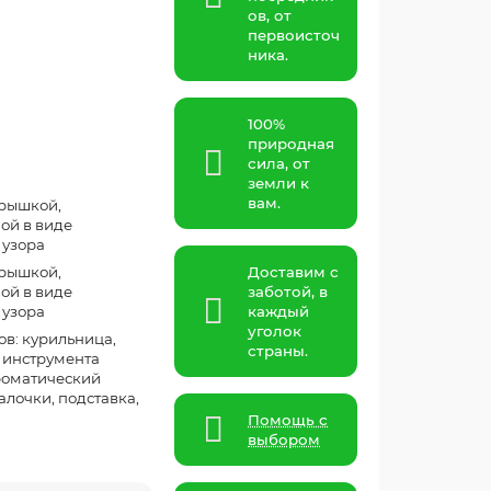
ов, от
первоисточ
ника.
100%
природная
сила, от
земли к
вам.
крышкой,
ой в виде
 узора
крышкой,
Доставим с
ой в виде
заботой, в
 узора
каждый
уголок
ов: курильница,
страны.
4 инструмента
роматический
алочки, подставка,
Помощь с
выбором