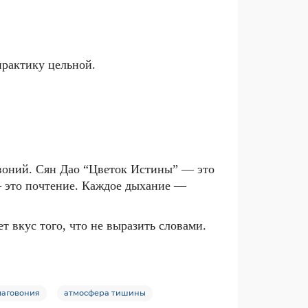
практику цельной.
овоний.
Сян Дао “Цветок Истины” — это
 это почтение. Каждое дыхание —
т вкус того, что не выразить словами.
лаговония
атмосфера тишины