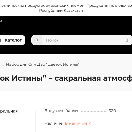
этнических продуктах амазонских племён. Продукция не включае
Республики Казахстан
ти
Каталог
о
Набор для Сян Дао “Цветок Истины”
ток Истины” – сакральная атмос
Бонусные баллы
320
В наличии ✓