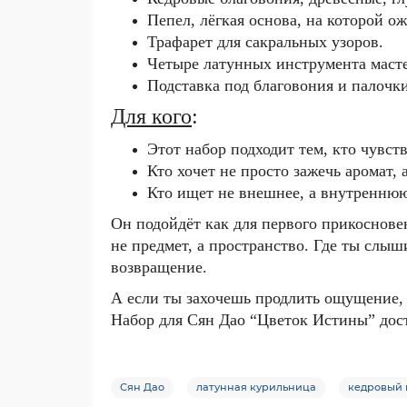
Пепел, лёгкая основа, на которой о
Трафарет для сакральных узоров.
Четыре латунных инструмента масте
Подставка под благовония и палочк
Для кого
:
Этот набор подходит тем, кто чувств
Кто хочет не просто зажечь аромат, 
Кто ищет не внешнее, а внутреннюю
Он подойдёт как для первого прикосновен
не предмет, а пространство.
Где ты слыши
возвращение.
А если ты захочешь продлить ощущение, 
Набор для Сян Дао “Цветок Истины” досту
Сян Дао
латунная курильница
кедровый