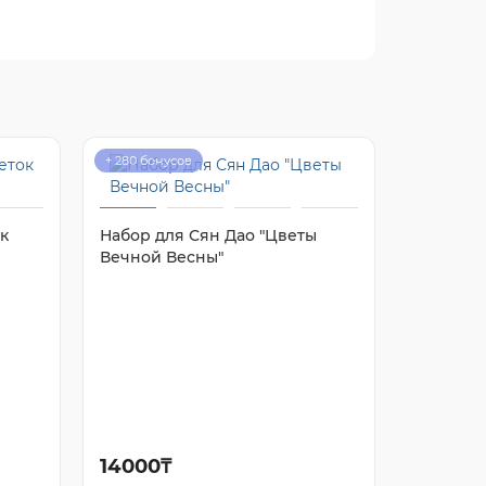
+ 280 бонусов
+ 320 бону
к
Набор для Сян Дао "Цветы
Набор дл
Вечной Весны"
Безмолв
14000₸
16000₸