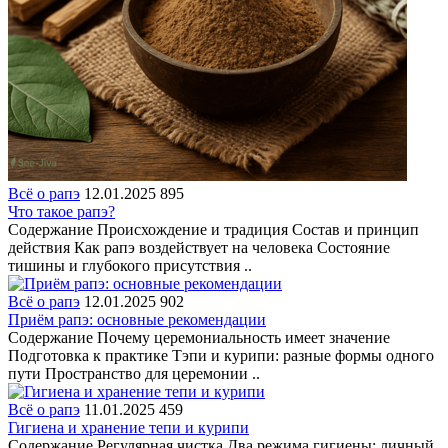
Всё о рапэ
12.01.2025
895
Что такое рапэ?
Содержание Происхождение и традиция Состав и принцип
действия Как рапэ воздействует на человека Состояние
тишины и глубокого присутствия ..
Всё о рапэ
12.01.2025
902
Приём рапэ: основные рекомендации
Содержание Почему церемониальность имеет значение
Подготовка к практике Тэпи и курипи: разные формы одного
пути Пространство для церемонии ..
Всё о рапэ
11.01.2025
459
Гигиена и хранение тепи и курипи
Содержание Регулярная чистка Два режима гигиены: личный