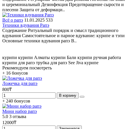
и церемониальный Дезинфекция Предотвращение сырости и
плесени Защита от деформаци..
Всё о рапэ
11.01.2025
533
Техники вдувания Рапэ
Содержание Ритуальный порядок и смысл традиционного
вдувания Самостоятельное и парное вдувание: курипе и тэпи
Основные техники вдувания рапэ В..
курипи
курипи Алматы
курипи Бали
курипи ручная работа
курипи для рапэ
трубка для рапэ
See Jiva
курипе
Рекомендуем посмотреть
+ 16 бонусов
Ложечка для рапэ
800₸
В корзину
+ 240 бонусов
Мини набор рапэ
5.0
3 отзыва
12000₸
Закончился