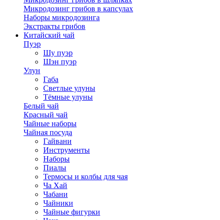
Микродозинг грибов в капсулах
Наборы микродозинга
Экстракты грибов
Китайский чай
Пуэр
Шу пуэр
Шэн пуэр
Улун
Габа
Светлые улуны
Тёмные улуны
Белый чай
Красный чай
Чайные наборы
Чайная посуда
Гайвани
Инструменты
Наборы
Пиалы
Термосы и колбы для чая
Ча Хай
Чабани
Чайники
Чайные фигурки