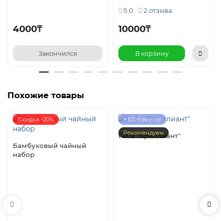
5.0
2 отзыва
4000₸
10000₸
Закончился
В корзину
Похожие товары
Скидка -20%
+ 120 бонусов
Рекомендуем
Габа "Бриллиант"
Бамбуковый чайный
набор