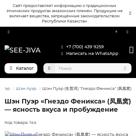
Сайт предоставляет информацию о традиционных
этнических продуктах амазонских племён. Продукция не
включает вещества, запрещённые законодательством
Республики Казахстан
₸
+7 (700) 439 9259
Написать на WhatsApp
Каталог
Пуэр
Шэн пуэр
Шэн Пуэр (生普洱) "Гнездо Феникса" (凤凰窝)
Шэн Пуэр «Гнездо Феникса» (凤凰窝)
— ясность вкуса и пробуждение
Код товара: 144