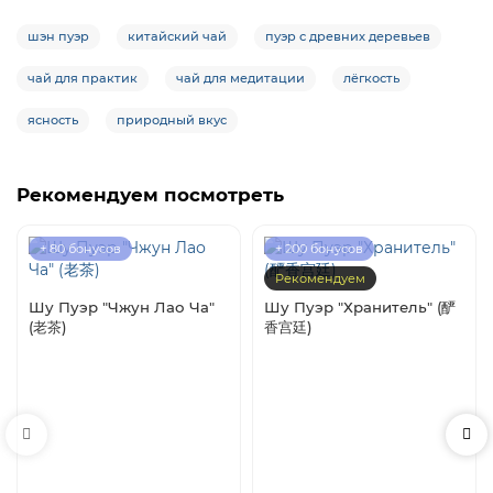
шэн пуэр
китайский чай
пуэр с древних деревьев
чай для практик
чай для медитации
лёгкость
ясность
природный вкус
Рекомендуем посмотреть
+ 80 бонусов
+ 200 бонусов
Рекомендуем
Шу Пуэр "Чжун Лао Ча"
Шу Пуэр "Хранитель" (酽
(老茶)
香宫廷)